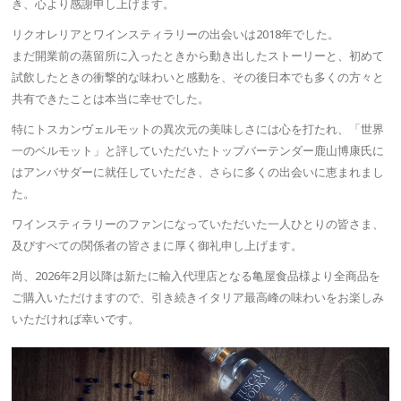
き、心より感謝申し上げます。
リクオレリアとワインスティラリーの出会いは2018年でした。
まだ開業前の蒸留所に入ったときから動き出したストーリーと、初めて
試飲したときの衝撃的な味わいと感動を、その後日本でも多くの方々と
共有できたことは本当に幸せでした。
特にトスカンヴェルモットの異次元の美味しさには心を打たれ、「世界
一のベルモット」と評していただいたトップバーテンダー鹿山博康氏に
はアンバサダーに就任していただき、さらに多くの出会いに恵まれまし
た。
ワインスティラリーのファンになっていただいた一人ひとりの皆さま、
及びすべての関係者の皆さまに厚く御礼申し上げます。
尚、2026年2月以降は新たに輸入代理店となる亀屋食品様より全商品を
ご購入いただけますので、引き続きイタリア最高峰の味わいをお楽しみ
いただければ幸いです。