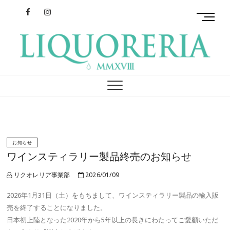
Facebook
Instagram
M
e
n
u
B
リクオレリア
イタリアを旅するクラフトリキュール
u
t
t
o
n
お知らせ
ワインスティラリー製品終売のお知らせ
リクオレリア事業部
2026/01/09
2026年1月31日（土）をもちまして、ワインスティラリー製品の輸入販
売を終了することになりました。
日本初上陸となった2020年から5年以上の長きにわたってご愛顧いただ