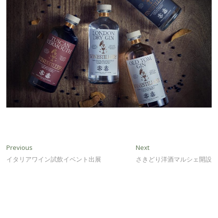
投
Previous
Next
Previous
Next
post:
post:
イタリアワイン試飲イベント出展
さきどり洋酒マルシェ開設
稿
ナ
ビ
ゲ