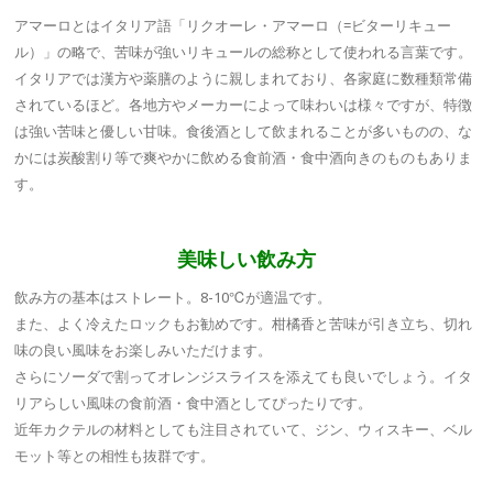
アマーロとはイタリア語「リクオーレ・アマーロ（=ビターリキュー
ル）」の略で、苦味が強いリキュールの総称として使われる言葉です。
イタリアでは漢方や薬膳のように親しまれており、各家庭に数種類常備
されているほど。各地方やメーカーによって味わいは様々ですが、特徴
は強い苦味と優しい甘味。食後酒として飲まれることが多いものの、な
かには炭酸割り等で爽やかに飲める食前酒・食中酒向きのものもありま
す。
美味しい飲み方
飲み方の基本はストレート。8-10℃が適温です。
また、よく冷えたロックもお勧めです。柑橘香と苦味が引き立ち、切れ
味の良い風味をお楽しみいただけます。
さらにソーダで割ってオレンジスライスを添えても良いでしょう。イタ
リアらしい風味の食前酒・食中酒としてぴったりです。
近年カクテルの材料としても注目されていて、ジン、ウィスキー、ベル
モット等との相性も抜群です。