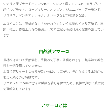
シチリア産ブラッドオレンジIGP、ソレント産レモンIGP、カラブリア
産ベルガモット、ローズマリー、オレガノ、ジュニパー、アーモンド、
リコリス、ゲンチアナ、キナ、ルバーブなど22種類を配合。
エロイコとは「英雄的な」「並外れた」という意味のイタリア語で、王
家、戦士、修道士たちの秘薬として11世紀から受け継ぐ歴史を冠してい
ます。
自然派アマーロ
原材料はすべて天然素材。手摘みで丁寧に収穫されます。無添加で着色
料も一切使用していません。
上質でデリケートな香りが口いっぱいに広がり、鼻から抜ける余韻が心
地よく続くのが特徴です。
リクオレリア.comではその繊細な香りを保つため、負担の少ない航空便
で直輸入しています。
アマーロとは