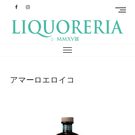
Facebook
Instagram
M
e
n
u
B
リクオレリア
イタリアを旅するクラフトリキュール
u
t
t
o
n
アマーロエロイコ