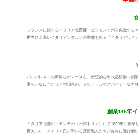
フランスに接するイタリア北西部・ピエモンテ州を象徴するネ
世界に名高いイタリアングルメの聖地を彩る「イタリアワイ
バルバレスコの新鮮なポマースを、伝統的な単式蒸留器（銅製
滑らかな口当たりと琥珀色の、フローラルでスパイシーな力
創業136年
イタリア北部ピエモンテ州（州都トリノ）にて1890年に創
目カルロ・クアリア氏が率いる蒸留職人たちが厳格に受け継