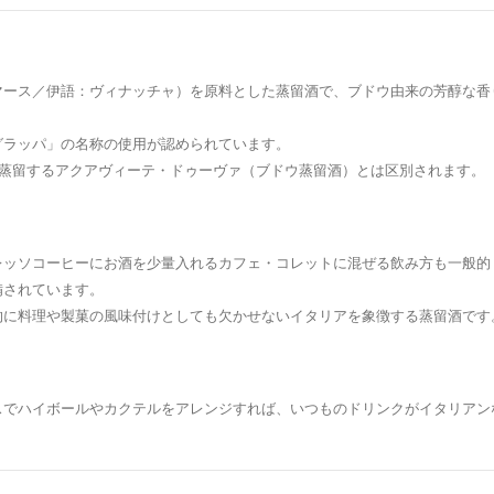
マース／伊語：ヴィナッチャ）を原料とした蒸留酒で、ブドウ由来の芳醇な香
グラッパ」の名称の使用が認められています。
を蒸留するアクアヴィーテ・ドゥーヴァ（ブドウ蒸留酒）とは区別されます。
レッソコーヒーにお酒を少量入れるカフェ・コレットに混ぜる飲み方も一般的
備されています。
的に料理や製菓の風味付けとしても欠かせないイタリアを象徴する蒸留酒です
スでハイボールやカクテルをアレンジすれば、いつものドリンクがイタリアン