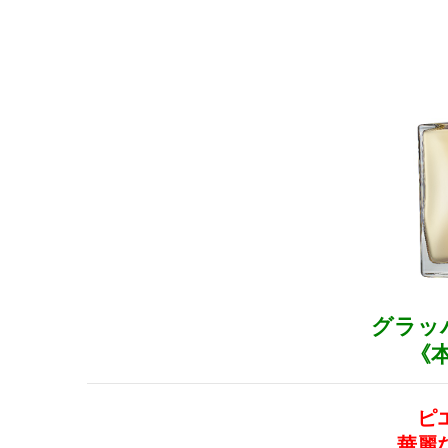
グラッ
《
ピ
華麗