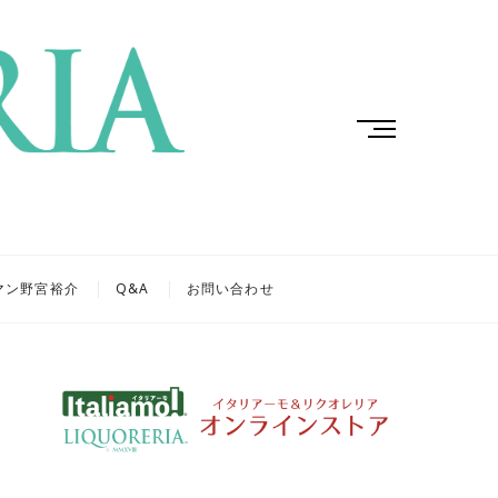
M
e
n
u
B
u
t
マン野宮裕介
Q&A
お問い合わせ
t
o
n