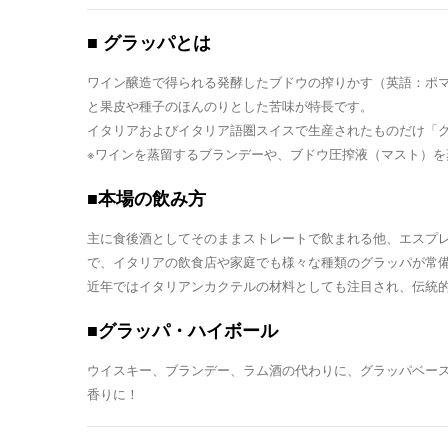
■ グラッパとは
ワイン醸造で得られる発酵したブドウの搾りかす（英語：ポ
と果皮や種子のほんのりとした苦味が特長です。
イタリアおよびイタリア語圏スイスで生産されたものだけ「
※ワインを蒸留するブランデーや、ブドウ圧搾液（マスト）
■本場の飲み方
主に食後酒としてそのままストレートで飲まれる他、エスプ
で、イタリアの飲食店や家庭でも様々な種類のグラッパが常
近年ではイタリアンカクテルの材料としても注目され、伝統
■グラッパ・ハイボール
ウイスキー、ブランデー、ラム酒の代わりに、グラッパベー
香りに！