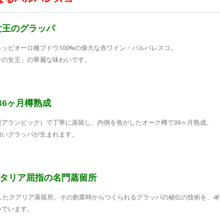
女王のグラッパ
ッビオーロ種ブドウ100%の偉大な赤ワイン・バルバレスコ。
ンの女王」の華麗な味わいです。
36ヶ月樽熟成
アランビック）で丁寧に蒸留し、内側を焦がしたオーク樽で36ヶ月熟成。
強いグラッパが生まれます。
イタリア屈指の名門蒸留所
業したクアリア蒸留所。その創業時からつくられるグラッパの秘伝の技術を、4
いでいます。