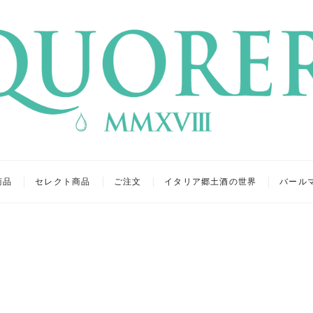
リア
キュール
商品
セレクト商品
ご注文
イタリア郷土酒の世界
バール