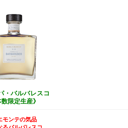
パ・バルバレスコ
本数限定生産》
エモンテの気品
なるバルバレスコ