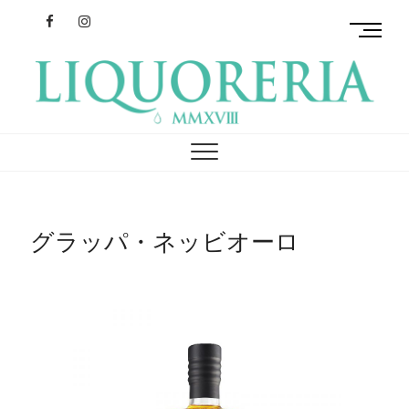
Facebook
Instagram
M
e
n
u
B
リクオレリア
イタリアを旅するクラフトリキュール
u
t
t
o
n
グラッパ・ネッビオーロ