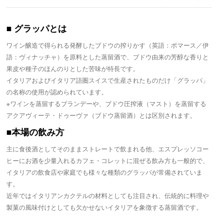
■ グラッパとは
ワイン醸造で得られる発酵したブドウの搾りかす（英語：ポマース／伊
語：ヴィナッチャ）を原料とした蒸留酒で、ブドウ由来の芳醇な香りと
果皮や種子のほんのりとした苦味が特長です。
イタリアおよびイタリア語圏スイスで生産されたものだけ「グラッパ」
の名称の使用が認められています。
※ワインを蒸留するブランデーや、ブドウ圧搾液（マスト）を蒸留する
アクアヴィーテ・ドゥーヴァ（ブドウ蒸留酒）とは区別されます。
■本場の飲み方
主に食後酒としてそのままストレートで飲まれる他、エスプレッソコー
ヒーにお酒を少量入れるカフェ・コレットに混ぜる飲み方も一般的で、
イタリアの飲食店や家庭でも様々な種類のグラッパが常備されていま
す。
近年ではイタリアンカクテルの材料としても注目され、伝統的に料理や
製菓の風味付けとしても欠かせないイタリアを象徴する蒸留酒です。