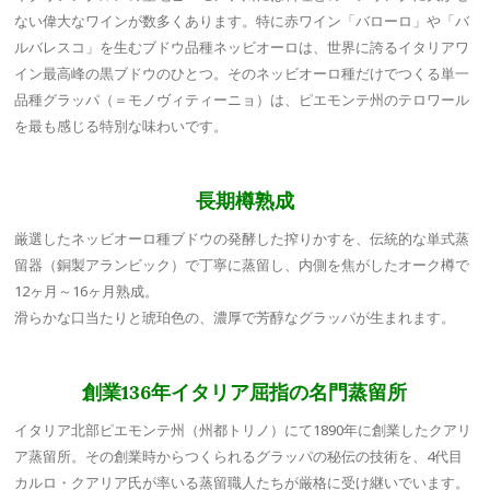
ない偉大なワインが数多くあります。特に赤ワイン「バローロ」や「バ
ルバレスコ」を生むブドウ品種ネッビオーロは、世界に誇るイタリアワ
イン最高峰の黒ブドウのひとつ。そのネッビオーロ種だけでつくる単一
品種グラッパ（＝モノヴィティーニョ）は、ピエモンテ州のテロワール
を最も感じる特別な味わいです。
長期樽熟成
厳選したネッビオーロ種ブドウの発酵した搾りかすを、伝統的な単式蒸
留器（銅製アランビック）で丁寧に蒸留し、内側を焦がしたオーク樽で
12ヶ月～16ヶ月熟成。
滑らかな口当たりと琥珀色の、濃厚で芳醇なグラッパが生まれます。
創業136年イタリア屈指の名門蒸留所
イタリア北部ピエモンテ州（州都トリノ）にて1890年に創業したクアリ
ア蒸留所。その創業時からつくられるグラッパの秘伝の技術を、4代目
カルロ・クアリア氏が率いる蒸留職人たちが厳格に受け継いでいます。