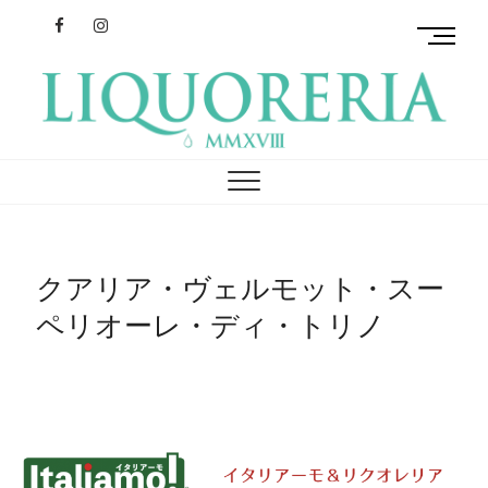
Facebook
Instagram
M
e
n
u
B
リクオレリア
イタリアを旅するクラフトリキュール
u
t
t
o
n
クアリア・ヴェルモット・スー
ペリオーレ・ディ・トリノ