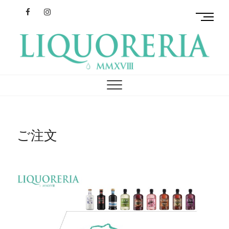
Facebook
Instagram
M
e
n
u
B
リクオレリア
イタリアを旅するクラフトリキュール
u
t
t
o
n
ご注文