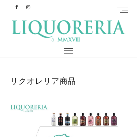
Facebook
Instagram
M
e
n
u
B
リクオレリア
イタリアを旅するクラフトリキュール
u
t
t
o
n
リクオレリア商品