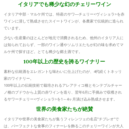
イタリアでも稀少な幻のチェリーワイン
イタリア中部・マルケ州では、特産のサワ―チェリー<ヴィショラ>を赤
ワインに浸して熟成させたスイートワインが、各農家で伝統的に造られ
ています。
少ない生産量のほとんどが地元で消費されるため、他州のイタリア人に
は知られておらず、一部のワイン通やソムリエたちが幻の味を求めてマ
ルケ州で探すほど。とても稀少な郷土酒です。
100年以上の歴史を誇るワイナリー
素朴な伝統酒をエレガントな味わいに仕上げたのが、4代続くトネッリ
家のワイナリー。
100年以上の伝統技術で栽培されるアレアティコ種とモンテプルチャー
ノ種のブドウから上質の赤ワインを造り、翌年6月に手摘みで収穫され
るサワーチェリー<ヴィショラ>を1～4ヶ月漬け込み熟成させます。
世界の美食家たちが絶賛
イタリアや世界の美食家たちが集うフィレンツェの名店”チブレオ”で
は、パーフェクトな食事のフィナーレを飾るこのチェリーワインが大人