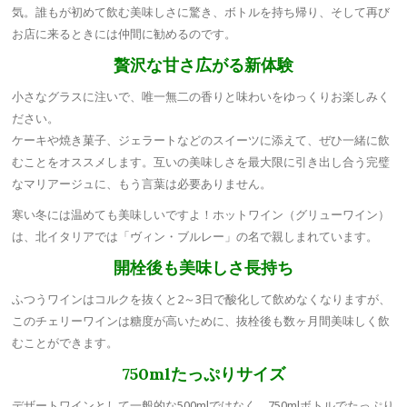
気。誰もが初めて飲む美味しさに驚き、ボトルを持ち帰り、そして再び
お店に来るときには仲間に勧めるのです。
贅沢な甘さ広がる新体験
小さなグラスに注いで、唯一無二の香りと味わいをゆっくりお楽しみく
ださい。
ケーキや焼き菓子、ジェラートなどのスイーツに添えて、ぜひ一緒に飲
むことをオススメします。互いの美味しさを最大限に引き出し合う完璧
なマリアージュに、もう言葉は必要ありません。
寒い冬には温めても美味しいですよ！ホットワイン（グリューワイン）
は、北イタリアでは「ヴィン・ブルレー」の名で親しまれています。
開栓後も美味しさ長持ち
ふつうワインはコルクを抜くと2～3日で酸化して飲めなくなりますが、
このチェリーワインは糖度が高いために、抜栓後も数ヶ月間美味しく飲
むことができます。
750mlたっぷりサイズ
デザートワインとして一般的な500mlではなく、750mlボトルでたっぷり