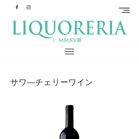
Facebook
Instagram
M
e
n
u
B
リクオレリア
イタリアを旅するクラフトリキュール
u
t
t
o
n
サワ―チェリーワイン