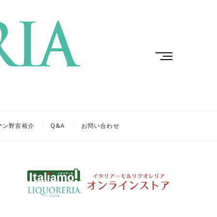
M
e
n
u
B
u
t
マン野宮裕介
Q&A
お問い合わせ
t
o
n