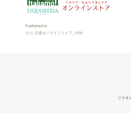
投
Published in
ロゴ-共通オンラインストア_1000
稿
ナ
ビ
ゲ
ー
シ
ョ
リクオ
ン