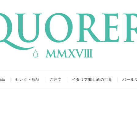
リア
キュール
商品
セレクト商品
ご注文
イタリア郷土酒の世界
バール