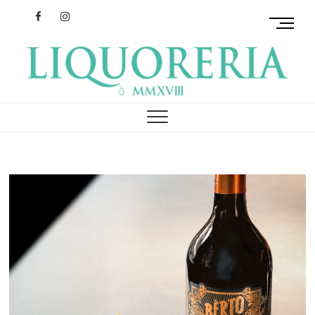
Facebook
Instagram
M
e
n
u
B
リクオレリア
イタリアを旅するクラフトリキュール
u
t
t
o
n