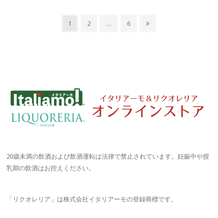
投
Page
Page
Page
Next
1
2
…
6
稿
page
ナ
ビ
ゲ
ー
シ
ョ
ン
20歳未満の飲酒および飲酒運転は法律で禁止されています。妊娠中や授
乳期の飲酒はお控えください。
「リクオレリア」は株式会社イタリアーモの登録商標です。