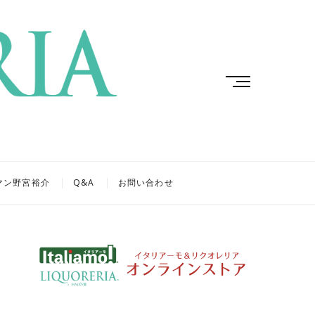
M
e
n
u
B
u
t
マン野宮裕介
Q&A
お問い合わせ
t
o
n