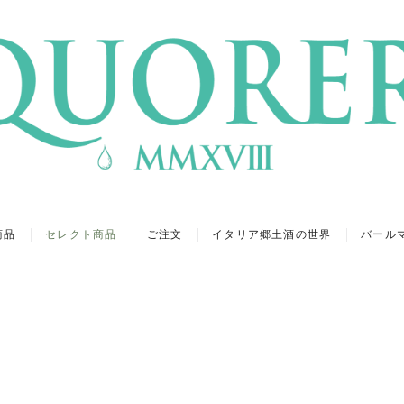
リア
キュール
商品
セレクト商品
ご注文
イタリア郷土酒の世界
バール