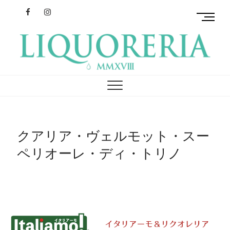
Facebook
Instagram
M
e
n
u
B
リクオレリア
イタリアを旅するクラフトリキュール
u
t
t
o
n
クアリア・ヴェルモット・スー
ペリオーレ・ディ・トリノ