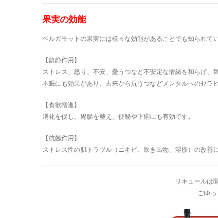
果実の効能
ベルガモットの果実には様々な効能があることでも知られて
【鎮静作用】
ストレス、怒り、不安、憂うつなど不安定な情緒を和らげ、
不眠にも効果があり、古来から抗うつなどメンタルへのセラ
【食欲増進】
消化を促し、胃腸を整え、便秘や下痢にも有効です。
【抗菌作用】
ストレス性の肌トラブル（ニキビ、吹き出物、湿疹）の改善
リキュールは
ごゆっ