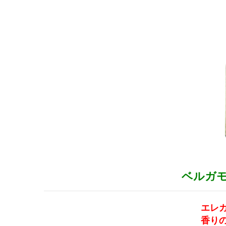
ベルガ
エレ
香り