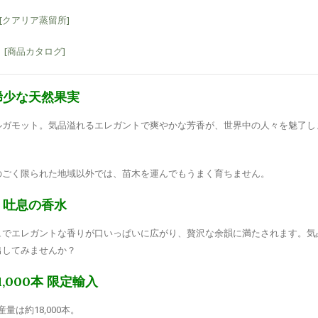
[クアリア蒸留所]
[商品カタログ]
稀少な天然果実
ルガモット。気品溢れるエレガントで爽やかな芳香が、世界中の人々を魅了し
のごく限られた地域以外では、苗木を運んでもうまく育ちません。
吐息の香水
ュでエレガントな香りが口いっぱいに広がり、贅沢な余韻に満たされます。気
出してみませんか？
1,000本 限定輸入
は約18,000本。