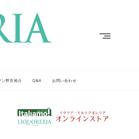
M
e
n
u
B
u
t
マン野宮裕介
Q&A
お問い合わせ
t
o
n