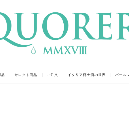
リア
キュール
商品
セレクト商品
ご注文
イタリア郷土酒の世界
バール