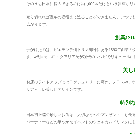
そのうち日本に輸入できるのは約1,000本だけという貴重な
売り切れれば翌年の収穫まで造ることができません。いつで
広がります。
創業13
手がけたのは、ピエモンテ州トリノ郊外にある1890年創業
す。4代目カルロ・クアリア氏が秘伝のレシピでリキュールに
美し
お店のライトアップにはラグジュアリーに輝き、テラスやア
リアらしい美しいデザインです。
特別
日本初上陸の珍しいお酒は、大切な方へのプレゼントにも最
パーティーなどの華やかなイベントのウェルカムドリンクに