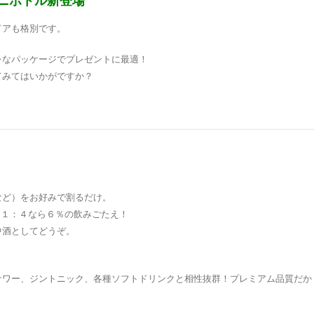
ニボトル新登場
ドアも格別です。
レなパッケージでプレゼントに最適！
てみてはいかがですか？
など）をお好みで割るだけ。
。１：４なら６％の飲みごたえ！
中酒としてどうぞ。
サワー、ジントニック、各種ソフトドリンクと相性抜群！プレミアム品質だか