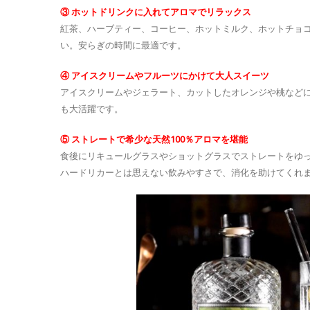
③ ホットドリンクに入れてアロマでリラックス
紅茶、ハーブティー、コーヒー、ホットミルク、ホットチョ
い。安らぎの時間に最適です。
④ アイスクリームやフルーツにかけて大人スイーツ
アイスクリームやジェラート、カットしたオレンジや桃など
も大活躍です。
⑤ ストレートで希少な天然100％アロマを堪能
食後にリキュールグラスやショットグラスでストレートをゆ
ハードリカーとは思えない飲みやすさで、消化を助けてくれ