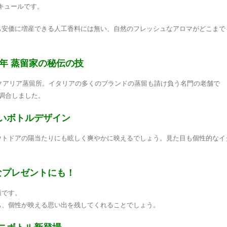
リキュールです。
も安価に増産できる人工香料には無い、自然のフレッシュなアロマがどこまで
0年 蒸留家の秘伝の技
のクアリア蒸留所。イタリアの多くのブランドの蒸留も請け負う名門の老舗で
調合しました。
いボトルデザイン
ウトドアの陽当たりにも眩しく爽やかに映えるでしょう。見た目も個性的なイ
なプレゼントにも！
適です。
も、個性が映える思い出を残してくれることでしょう。