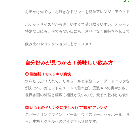
ミ
お出かけ先でも、お好きなドリンクを簡単アレンジ！アウト
ポケットサイズだから渡しやすくて受け取りやすい。オシャ
特別な日にも、何でもない日にも、さりげなく気持ちを伝え
飲み比べやコレクションにもオススメ！
自分好みが見つかる！美味しい飲み方
① 炭酸割りでスッキリ爽快
氷をたっぷり入れて、リキュールと炭酸（ソーダ・トニック
例えばベルガモットを１：６で割れば、度数４%の爽やかさ
世界各国の料理と幅広く相性が良いので、最初の乾杯から食
② いつものドリンクに少し入れて”味変”アレンジ
スパークリングワイン、ビール、ウィスキー、ハイボール、
ら、本格カクテルへのアイデアも無限です。