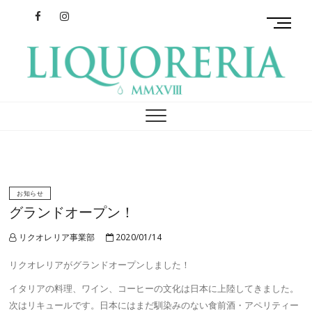
Facebook
Instagram
M
e
n
u
B
リクオレリア
イタリアを旅するクラフトリキュール
u
t
t
o
n
お知らせ
グランドオープン！
リクオレリア事業部
2020/01/14
リクオレリアがグランドオープンしました！
イタリアの料理、ワイン、コーヒーの文化は日本に上陸してきました。
次はリキュールです。日本にはまだ馴染みのない食前酒・アペリティー