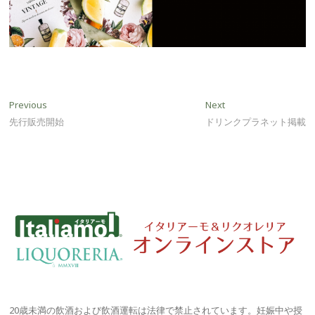
投
Previous
Next
Previous
Next
post:
post:
先行販売開始
ドリンクプラネット掲載
稿
ナ
ビ
ゲ
ー
シ
ョ
ン
20歳未満の飲酒および飲酒運転は法律で禁止されています。妊娠中や授