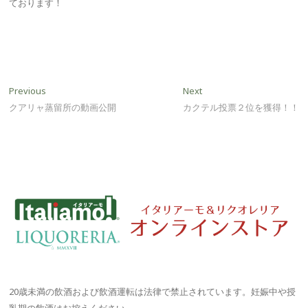
ております！
投
Previous
Next
Previous
Next
post:
post:
クアリャ蒸留所の動画公開
カクテル投票２位を獲得！！
稿
ナ
ビ
ゲ
ー
シ
ョ
ン
20歳未満の飲酒および飲酒運転は法律で禁止されています。妊娠中や授
乳期の飲酒はお控えください。