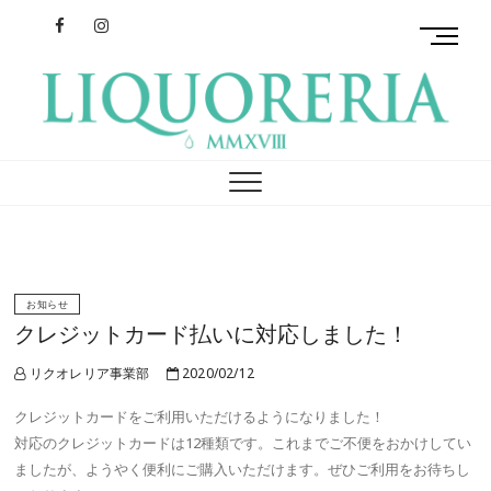
Facebook
Instagram
M
e
n
u
B
リクオレリア
イタリアを旅するクラフトリキュール
u
t
t
o
n
お知らせ
クレジットカード払いに対応しました！
リクオレリア事業部
2020/02/12
クレジットカードをご利用いただけるようになりました！
対応のクレジットカードは12種類です。これまでご不便をおかけしてい
ましたが、ようやく便利にご購入いただけます。ぜひご利用をお待ちし