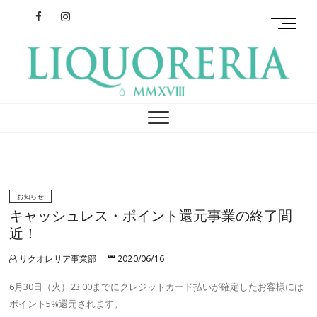
Facebook
Instagram
M
e
n
u
B
リクオレリア
イタリアを旅するクラフトリキュール
u
t
t
o
n
お知らせ
キャッシュレス・ポイント還元事業の終了間
近！
リクオレリア事業部
2020/06/16
6月30日（火）23:00までにクレジットカード払いが確定したお客様には
ポイント5%還元されます。