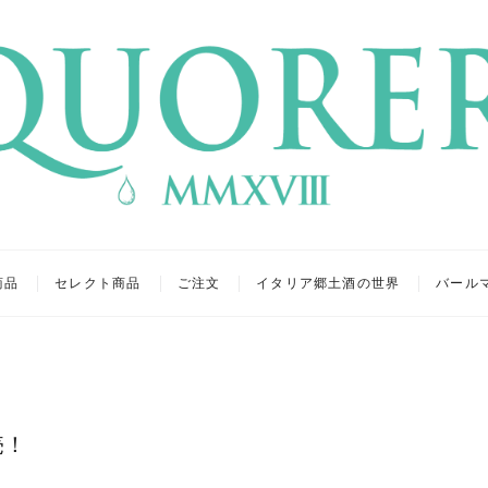
リア
キュール
商品
セレクト商品
ご注文
イタリア郷土酒の世界
バール
売！