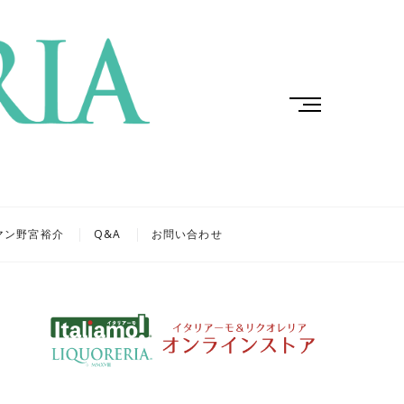
M
e
n
u
B
u
t
マン野宮裕介
Q&A
お問い合わせ
t
o
n