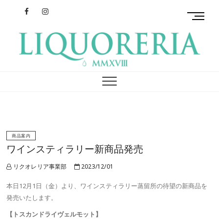
Facebook
Instagram
M
e
n
u
B
リクオレリア
イタリアを旅するクラフトリキュール
u
t
t
o
n
商品案内
ワインスティラリー新商品発売
リクオレリア事業部
2023/12/01
本日12月1日（金）より、ワインスティラリー蒸留所の待望の新商品を
発売いたします。
【トスカンドライヴェルモット】