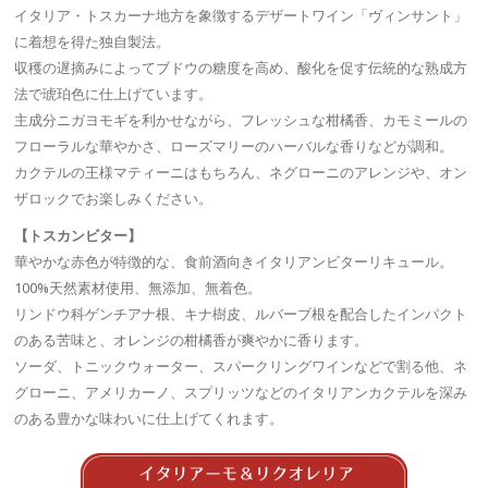
イタリア・トスカーナ地方を象徴するデザートワイン「ヴィンサント」
に着想を得た独自製法。
収穫の遅摘みによってブドウの糖度を高め、酸化を促す伝統的な熟成方
法で琥珀色に仕上げています。
主成分ニガヨモギを利かせながら、フレッシュな柑橘香、カモミールの
フローラルな華やかさ、ローズマリーのハーバルな香りなどが調和。
カクテルの王様マティーニはもちろん、ネグローニのアレンジや、オン
ザロックでお楽しみください。
【トスカンビター】
華やかな赤色が特徴的な、食前酒向きイタリアンビターリキュール。
100%天然素材使用、無添加、無着色。
リンドウ科ゲンチアナ根、キナ樹皮、ルバーブ根を配合したインパクト
のある苦味と、オレンジの柑橘香が爽やかに香ります。
ソーダ、トニックウォーター、スパークリングワインなどで割る他、ネ
グローニ、アメリカーノ、スプリッツなどのイタリアンカクテルを深み
のある豊かな味わいに仕上げてくれます。