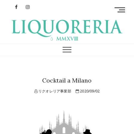
Facebook
Instagram
M
e
n
u
B
リクオレリア
イタリアを旅するクラフトリキュール
u
t
t
o
n
Cocktail a Milano
リクオレリア事業部
2020/09/02