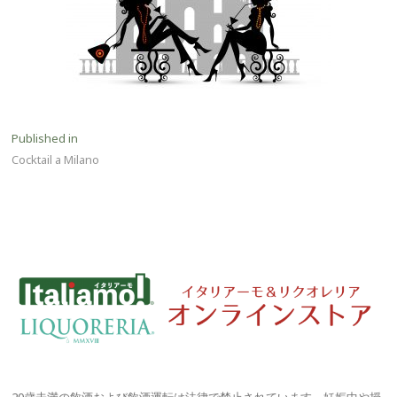
投
Published in
Cocktail a Milano
稿
ナ
ビ
ゲ
ー
シ
ョ
ン
20歳未満の飲酒および飲酒運転は法律で禁止されています。妊娠中や授