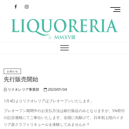
Facebook
Instagram
M
e
n
u
B
リクオレリア
イタリアを旅するクラフトリキュール
u
t
t
o
n
お知らせ
先行販売開始
リクオレリア事業部
2020/01/04
1月4日よりリクオレリアはプレオープンいたします。
プレオープン期間中のお支払方法は銀行振込のみとなりますが、5%割引
の記念価格にてご奉仕いたします。全国に先駆けて、日本初上陸のイタ
リア産クラフトリキュールを体験してみませんか？