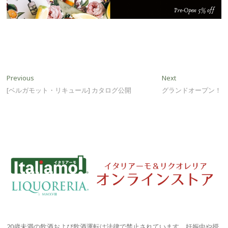
投
Previous
Next
Previous
Next
post:
post:
[ベルガモット・リキュール] カタログ公開
グランドオープン！
稿
ナ
ビ
ゲ
ー
シ
ョ
ン
20歳未満の飲酒および飲酒運転は法律で禁止されています。妊娠中や授