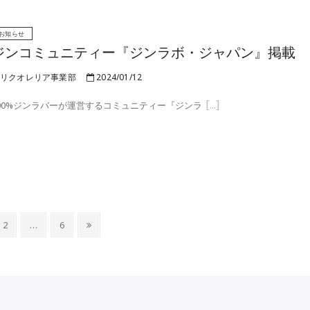
お知らせ
ジンコミュニティー『ジンラボ・ジャパン』掲載
リクオレリア事業部
2024/01/12
00%ジンラバーが運営するコミュニティー『ジンラ
Page
Page
Next
2
…
6
page