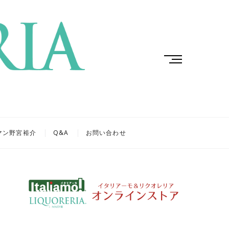
M
e
n
u
B
u
t
マン野宮裕介
Q&A
お問い合わせ
t
o
n