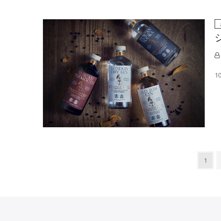
1
投
Page
1
稿
ナ
ビ