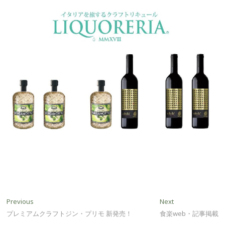
投
Previous
Next
Previous
Next
post:
post:
プレミアムクラフトジン・プリモ 新発売！
食楽web・記事掲載
稿