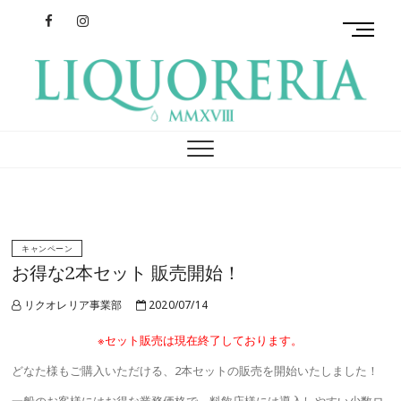
Facebook
Instagram
M
e
n
u
B
リクオレリア
イタリアを旅するクラフトリキュール
u
t
t
o
n
キャンペーン
お得な2本セット 販売開始！
リクオレリア事業部
2020/07/14
※セット販売は現在終了しております。
どなた様もご購入いただける、2本セットの販売を開始いたしました！
一般のお客様にはお得な業務価格で、料飲店様には導入しやすい少数ロ