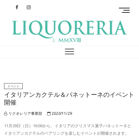
Facebook
Instagram
M
e
n
u
B
リクオレリア
イタリアを旅するクラフトリキュール
u
t
t
o
n
イベント
イタリアンカクテル＆パネットーネのイベント
開催
リクオレリア事業部
2020/11/29
11月29日（日）16:00から、イタリアのクリスマス菓子パネットーネと
イタリアンカクテルのペアリングを楽しむイベントが開催されます。