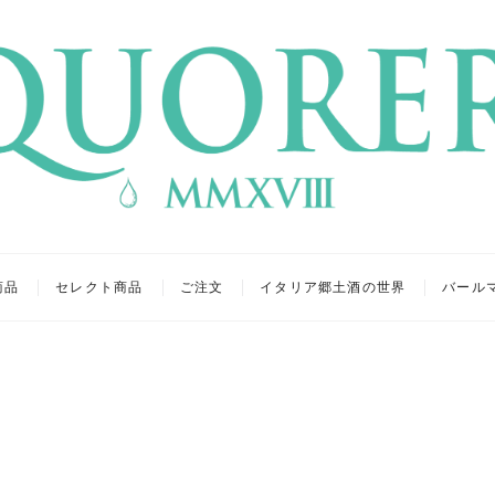
リア
キュール
商品
セレクト商品
ご注文
イタリア郷土酒の世界
バール