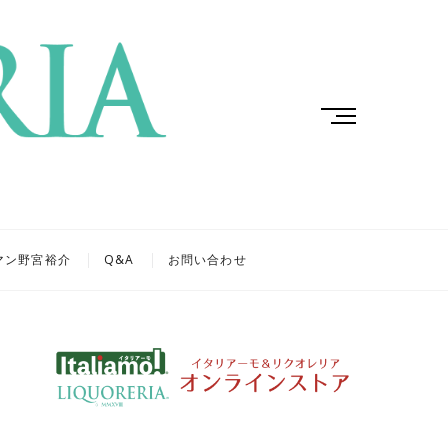
M
e
n
u
B
u
t
マン野宮裕介
Q&A
お問い合わせ
t
o
n