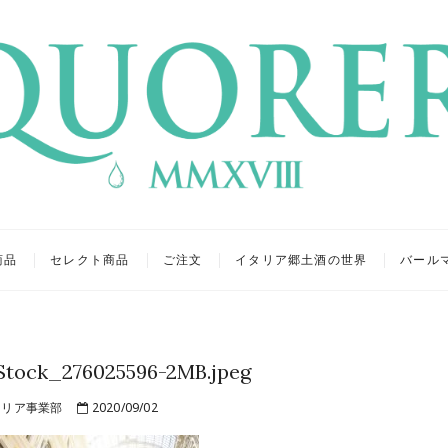
リア
キュール
商品
セレクト商品
ご注文
イタリア郷土酒の世界
バール
tock_276025596-2MB.jpeg
リア事業部
2020/09/02