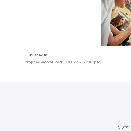
投
Published in
cropped-AdobeStock_276025596-2MB.jpeg
稿
ナ
ビ
ゲ
ー
シ
ョ
リクオ
ン