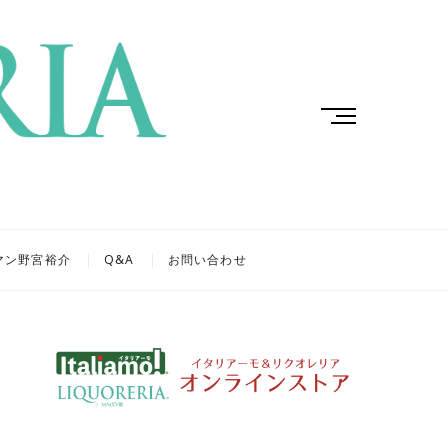
M
e
n
u
B
u
t
マン野宮裕介
Q&A
お問い合わせ
t
o
n