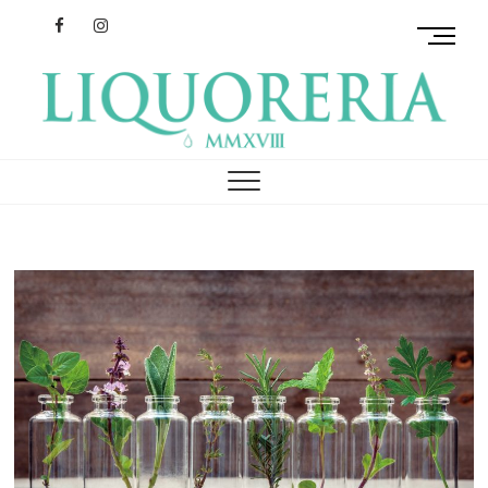
Facebook
Instagram
M
e
n
u
B
リクオレリア
イタリアを旅するクラフトリキュール
u
t
t
o
n