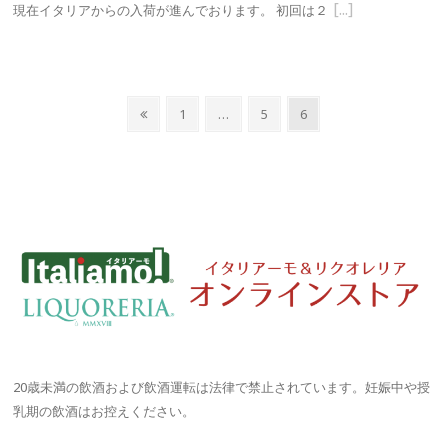
現在イタリアからの入荷が進んでおります。 初回は２
投
Previous
Page
Page
Page
1
…
5
6
稿
page
ナ
ビ
ゲ
ー
シ
ョ
ン
20歳未満の飲酒および飲酒運転は法律で禁止されています。妊娠中や授
乳期の飲酒はお控えください。