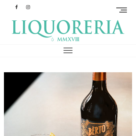
Facebook
Instagram
M
e
n
u
B
リクオレリア
イタリアを旅するクラフトリキュール
u
t
t
o
n