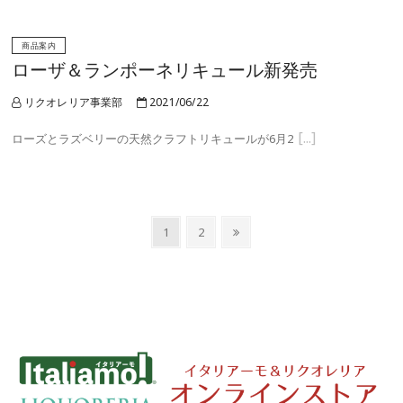
商品案内
ローザ＆ランポーネリキュール新発売
リクオレリア事業部
2021/06/22
ローズとラズベリーの天然クラフトリキュールが6月2
投
Page
Page
Next
1
2
稿
page
ナ
ビ
ゲ
ー
シ