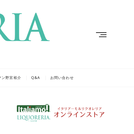
M
e
n
u
B
u
t
マン野宮裕介
Q&A
お問い合わせ
t
o
n