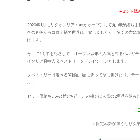
※セット販
2020年1月にリクオレリア.comがオープンして丸1年が経ち
その直後からコロナ禍で世界は一変しましたが、多くの方に
げます。
そこで1周年を記念して、オープン以来の人気を誇るベルガモ
イタリア直輸入タペストリーをプレゼントいたします。
タペストリーは選べる3種類。額に飾って壁に掛けたり、テ
よ！
セット価格も3.5%offでお得。この機会に人気の2商品を飲
※ 限定本数が無くなり次