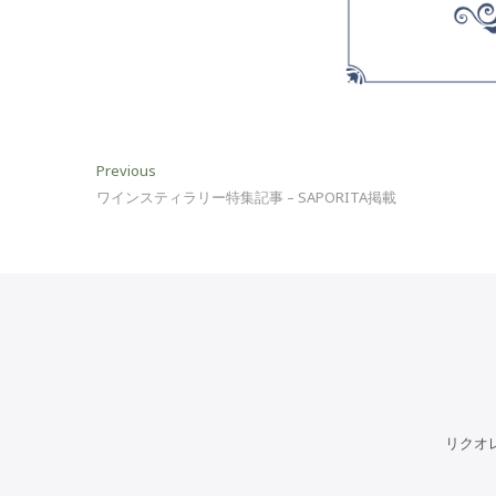
投
Previous
Previous
post:
ワインスティラリー特集記事 – SAPORITA掲載
稿
ナ
ビ
ゲ
ー
シ
ョ
リクオ
ン