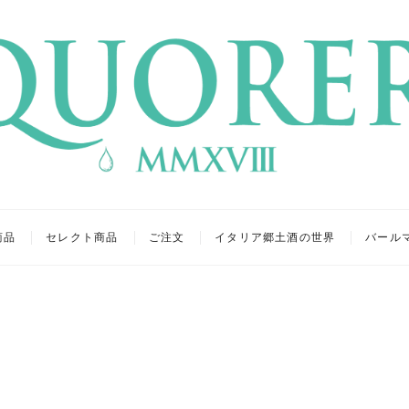
リア
キュール
商品
セレクト商品
ご注文
イタリア郷土酒の世界
バール